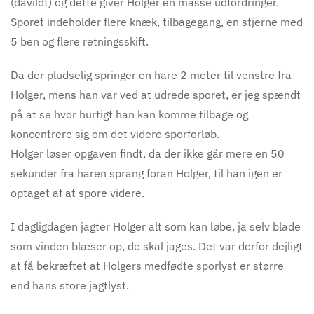
(dåvildt) og dette giver Holger en masse udfordringer.
Sporet indeholder flere knæk, tilbagegang, en stjerne med
5 ben og flere retningsskift.
Da der pludselig springer en hare 2 meter til venstre fra
Holger, mens han var ved at udrede sporet, er jeg spændt
på at se hvor hurtigt han kan komme tilbage og
koncentrere sig om det videre sporforløb.
Holger løser opgaven findt, da der ikke går mere en 50
sekunder fra haren sprang foran Holger, til han igen er
optaget af at spore videre.
I dagligdagen jagter Holger alt som kan løbe, ja selv blade
som vinden blæser op, de skal jages. Det var derfor dejligt
at få bekræftet at Holgers medfødte sporlyst er større
end hans store jagtlyst.