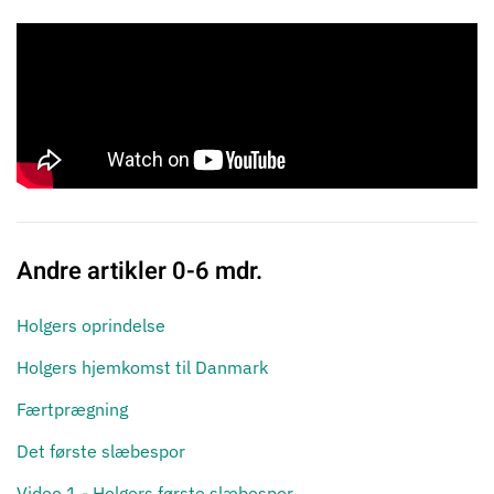
Andre artikler 0-6 mdr.
Holgers oprindelse
Holgers hjemkomst til Danmark
Færtprægning
Det første slæbespor
Video 1 - Holgers første slæbespor